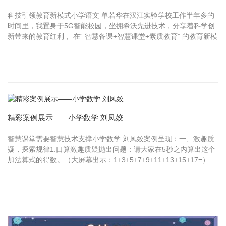
科技引领教育新模式小学语文 单若华在汉江实验学校工作半年多的
时间里，我置身于5G智能校园，坐拥希沃先进技术，分享着科学创
新带来的教育红利， 在“ 智慧备课+智慧课堂+素质教育” 的教育新模
式下徜徉。作为一名语文教师，我深感荣幸与骄傲。新技术手段的
运...
精彩案例展示——小学数学 刘凤姣
智慧课堂需要智慧技术支撑小学数学 刘凤姣案例呈现：一、激趣质
疑，探索规律1.口算激趣质疑抛出问题：请大家在5秒之内算出这个
加法算式的得数。（大屏幕出示：1+3+5+7+9+11+13+15+17=）
师：有些同学们没能在规定的时间内算出来，因为时间太短了。老
师有个方法...