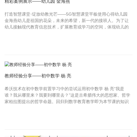
精彩案例展示——幼儿园 金海燕
打造智慧课堂·绽放幼教光芒——5G智慧课堂平板使用心得幼儿园
金海燕幼儿是祖国的花朵，未来的希望，新一代的接班人。为了让
幼儿接触现代教育信息技术，扩展教育或学习的空间，体现幼儿的
学习主动性。我校在2020年秋季开始运用5G智慧平板进行教学，
经过半年...
教师经验分享——初中数学 杨 亮
希沃技术在初中数学前置学习中的尝试运用初中数学 杨 亮“我是
谁？我从哪里来？我要到哪里去？”这是古希腊伟大的思想家、哲学
家柏拉图提出的哲学命题。回归到数学教育教学即为本节课的知识
点、知识点的生成、知识点的应用， 学生是否预习到位也就看是否
解决...