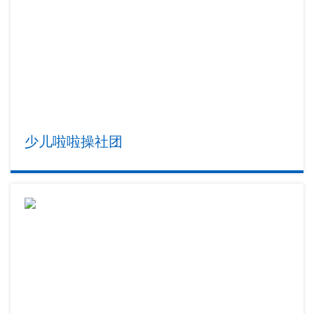
少儿啦啦操社团