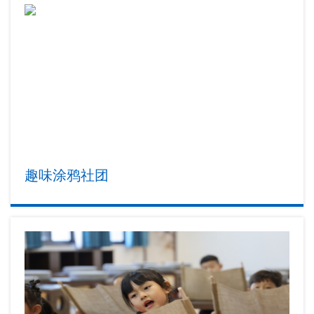
趣味涂鸦社团