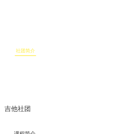
社团简介
社团简介
艺术生活
体育健康
美美汉实
吉他社团
课程简介