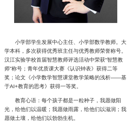
小学部学生发展中心主任、小学部数学教师。大
学本科，多次获得优秀班主任与优秀教师荣誉称号。
汉江实验学校首届智慧教师评选活动中荣获“智慧教
师”称号；青年优质课大赛《认识钟表》获得二等
奖；论文《小学数学智慧课堂教学策略的浅析——基
于AI+教育的思考》获得一等奖。
教育心语：每个孩子都是一粒种子，我愿做阳
光，给他们以温暖；我愿做雨露，给他们以滋润；我
愿做土壤，给他们以勃勃生机。