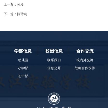
上一篇：
​何玲
下一篇：
​陈玲莉
学部信息
校园信息
合作交流
幼儿园
联系我们
校内外交流
小学部
信息公开
战略合作伙伴
初中部