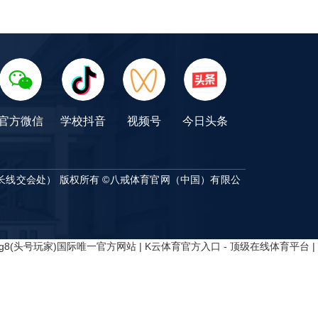
官方微信
学校抖音
视频号
今日头条
长线交会处）
版权所有 ©️八戒体育官网（中国）有限公
ong8(头号玩家)国际唯一官方网站
|
K云体育官方入口 - 顶级在线体育平台
|