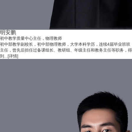
明安鹏
初中教学质量中心主任，物理教师
初中部教学副校长，初中部物理教师，大学本科学历，连续4届毕业班班
主任，曾先后担任过备课组长、教研组、年级主任和教务主任等职务，得
到...[详情]