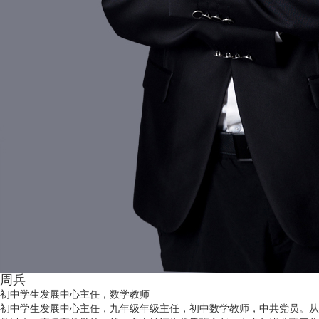
周兵
初中学生发展中心主任，数学教师
初中学生发展中心主任，九年级年级主任，初中数学教师，中共党员。从