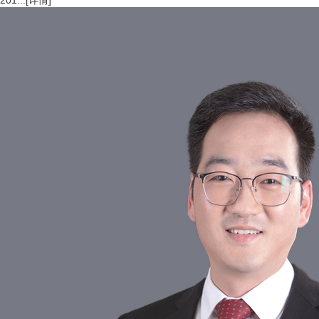
201...[详情]