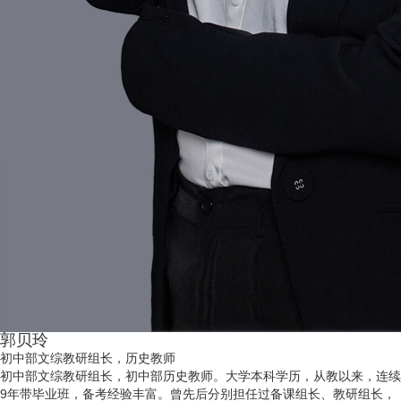
郭贝玲
初中部文综教研组长，历史教师
初中部文综教研组长，初中部历史教师。大学本科学历，从教以来，连续
9年带毕业班，备考经验丰富。曾先后分别担任过备课组长、教研组长，