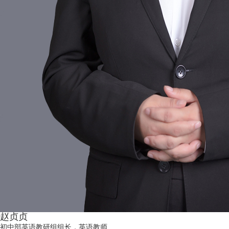
赵贞贞
初中部英语教研组组长，英语教师