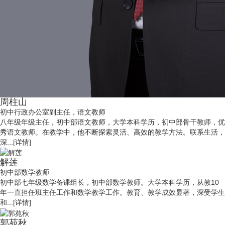
周柱山
初中行政办公室副主任，语文教师
八年级年级主任，初中部语文教师，大学本科学历，初中部骨干教师，优
秀语文教师。在教学中，他不断探索灵活、高效的教学方法。联系生活，
深...[详情]
解莲
初中部数学教师
初中部七年级数学备课组长，初中部数学教师。大学本科学历，从教10
年一直担任班主任工作和数学教学工作。教育、教学成效显著，深受学生
和...[详情]
郭苑秋