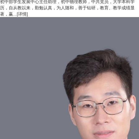
初中部学生发展中心主任助理，初中物理教师，中共党员，大学本科学
历，自从教以来，勤勉认真，为人随和，善于钻研，教育、教学成绩显
著，赢...[详情]